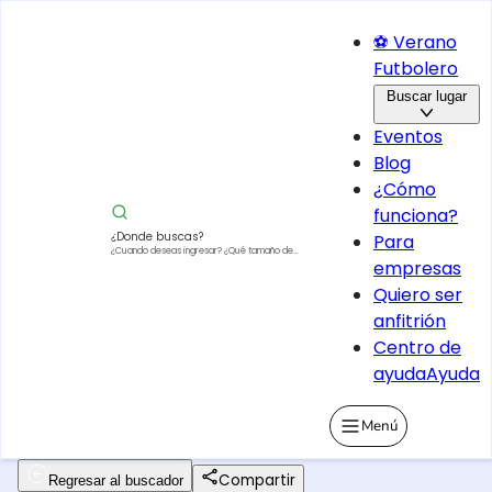
⚽ Verano
Futbolero
Buscar lugar
Eventos
Blog
¿Cómo
funciona?
¿Donde buscas?
Para
¿Cuando deseas ingresar?
¿Qué tamaño de
empresas
vehículo?
Quiero ser
anfitrión
Centro de
ayuda
Ayuda
Menú
Compartir
Regresar al buscador