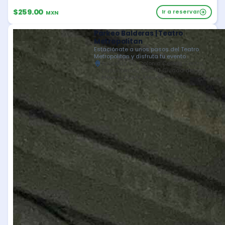
$259.00
Ir a reservar
MXN
Parkeo Balderas | Teatro
Metropolitan
Estaciónate a unos pasos del Teatro
Metropolitan y disfruta tu evento
Balderas 39, Colonia Centro, Centro,
Cuauhtémoc, 06040 Ciudad de
México, CDMX, México