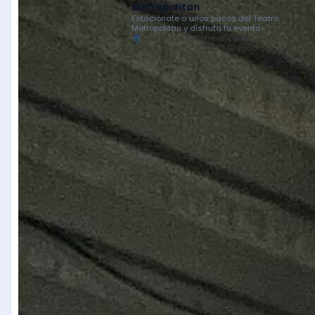
Metropolitan
Estaciónate a unos pasos del Teatro
Metropolitan y disfruta tu evento
Balderas 39, Colonia Centro, Centro,
Cuauhtémoc, 06040 Ciudad de
México, CDMX, México