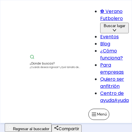
⚽ Verano
Futbolero
Buscar lugar
Eventos
Blog
¿Cómo
funciona?
¿Donde buscas?
Para
¿Cuando deseas ingresar?
¿Qué tamaño de
empresas
vehículo?
Quiero ser
anfitrión
Centro de
ayuda
Ayuda
Menú
Compartir
Regresar al buscador