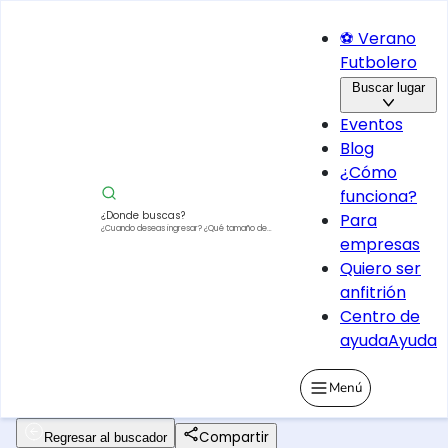
⚽ Verano
Futbolero
Buscar lugar
Eventos
Blog
¿Cómo
funciona?
¿Donde buscas?
Para
¿Cuando deseas ingresar?
¿Qué tamaño de
empresas
vehículo?
Quiero ser
anfitrión
Centro de
ayuda
Ayuda
Menú
Compartir
Regresar al buscador