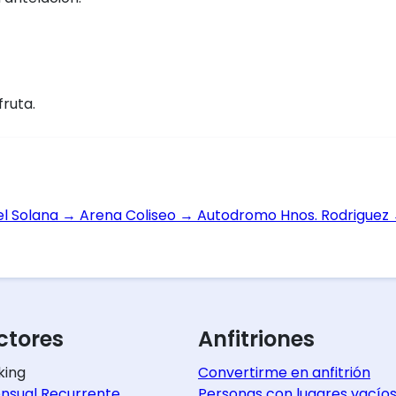
fruta.
el Solana
→
Arena Coliseo
→
Autodromo Hnos. Rodriguez
tores
Anfitriones
king
Convertirme en anfitrión
nsual Recurrente
Personas con lugares vacío