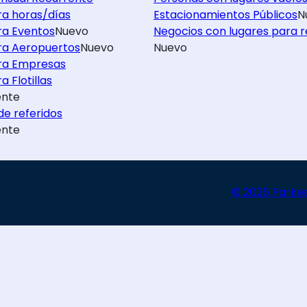
ra horas/días
Estacionamientos Públicos
N
ra Eventos
Nuevo
Negocios con lugares para r
ra Aeropuertos
Nuevo
Nuevo
ra Empresas
a Flotillas
nte
e referidos
nte
© 2026 Parke