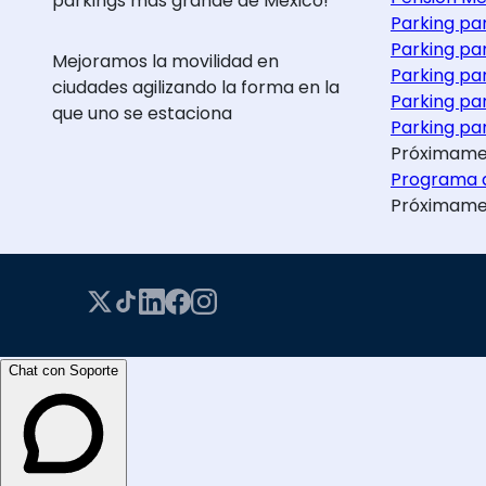
parkings más grande de México!
Parking pa
Parking pa
Mejoramos la movilidad en
Parking pa
ciudades agilizando la forma en la
Parking pa
que uno se estaciona
Parking par
Próximame
Programa d
Próximame
Chat con Soporte