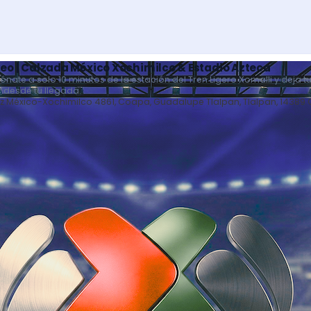
eo | Calzada México Xochimilco & Estadio Azteca
iónate a solo 10 minutos de la estación del Tren Ligero Xomalli y deja 
s desde tu llegada.
z México-Xochimilco 4861, Coapa, Guadalupe Tlalpan, Tlalpan, 14389