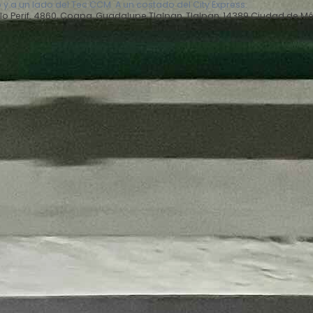
o y a un lado del Tec CCM. A un costado del City Express.
llo Perif. 4860, Coapa, Guadalupe Tlalpan, Tlalpan, 14389 Ciudad de M