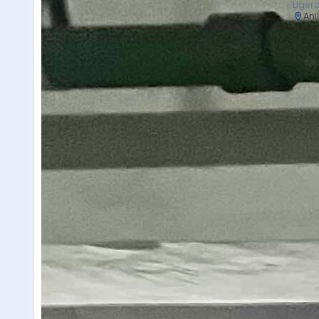
Liger
Ani