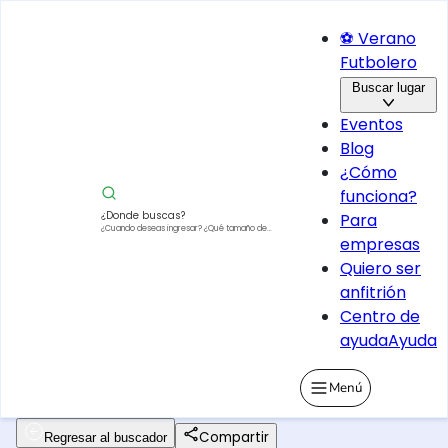
⚽ Verano
Futbolero
Buscar lugar
Eventos
Blog
¿Cómo
funciona?
¿Donde buscas?
Para
¿Cuando deseas ingresar?
¿Qué tamaño de
empresas
vehículo?
Quiero ser
anfitrión
Centro de
ayuda
Ayuda
Menú
Compartir
Regresar al buscador