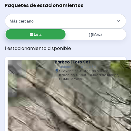
Paquetes de estacionamientos
Lista
Mapa
1 estacionamiento disponible
Parkeo | Foro Sol
Estacionamiento Foro Sol
C. Avena 550, Granjas México,
Iztacalco, 08400 Ciudad de México,
CDMX, Mexico