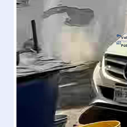
Tipo
Val
Tip
Púb