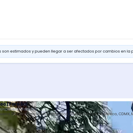
os son estimados y pueden llegar a ser afectados por cambios en la
eo | Foro Sol
ionamiento Foro Sol
Avena 550, Granjas México, Iztacalco, 08400 Ciudad de México, CDMX, 