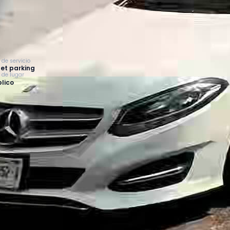
 de servicio
et parking
o de lugar
lico