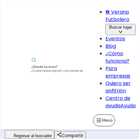
⚽ Verano
Futbolero
Buscar lugar
Eventos
Blog
¿Cómo
funciona?
¿Donde buscas?
Para
¿Cuando deseas ingresar?
¿Qué tamaño de
empresas
vehículo?
Quiero ser
anfitrión
Centro de
ayuda
Ayuda
Menú
Compartir
Regresar al buscador