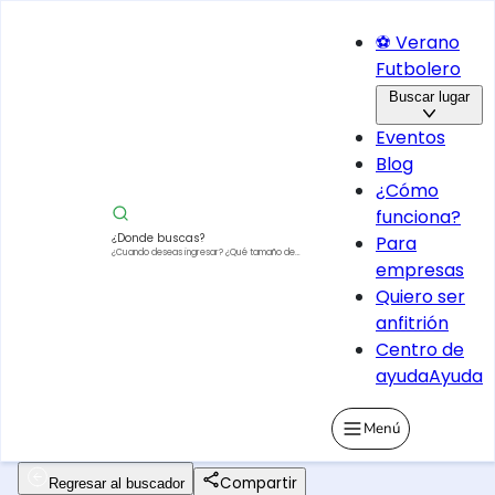
⚽ Verano
Futbolero
Buscar lugar
Eventos
Blog
¿Cómo
funciona?
¿Donde buscas?
Para
¿Cuando deseas ingresar?
¿Qué tamaño de
empresas
vehículo?
Quiero ser
anfitrión
Centro de
ayuda
Ayuda
Menú
Compartir
Regresar al buscador