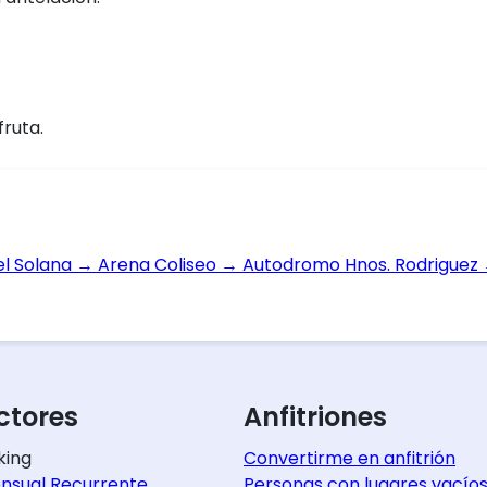
fruta.
el Solana
→
Arena Coliseo
→
Autodromo Hnos. Rodriguez
tores
Anfitriones
king
Convertirme en anfitrión
nsual Recurrente
Personas con lugares vacío