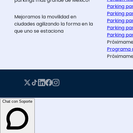
parkings más grande de México!
Parking pa
Parking pa
Mejoramos la movilidad en
Parking pa
ciudades agilizando la forma en la
Parking pa
que uno se estaciona
Parking par
Próximame
Programa d
Próximame
Chat con Soporte