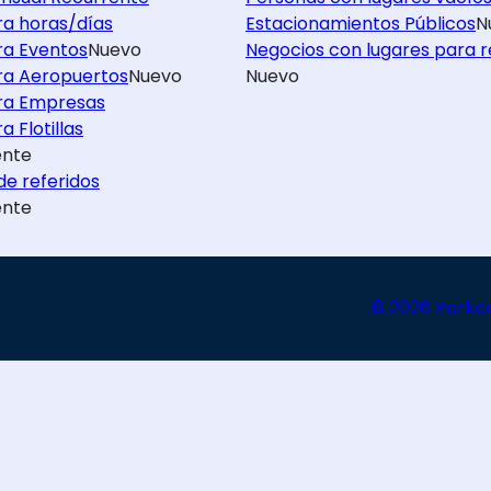
ra horas/días
Estacionamientos Públicos
N
ra Eventos
Nuevo
Negocios con lugares para r
ra Aeropuertos
Nuevo
Nuevo
ra Empresas
a Flotillas
nte
e referidos
nte
© 2026 Parke