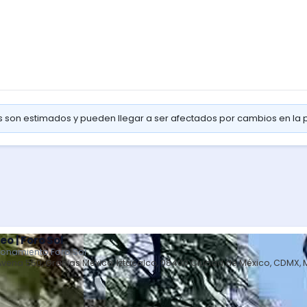
os son estimados y pueden llegar a ser afectados por cambios en la
eo | Foro Sol
ionamiento Foro Sol
Avena 550, Granjas México, Iztacalco, 08400 Ciudad de México, CDMX, 