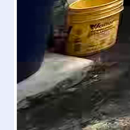
🔥 Lug