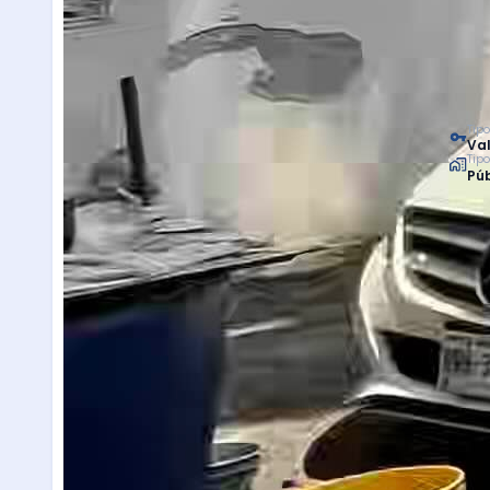
Tipo
Val
Tip
Púb