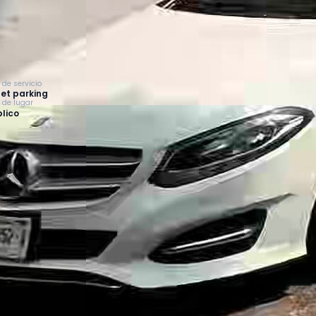
 de servicio
et parking
o de lugar
lico