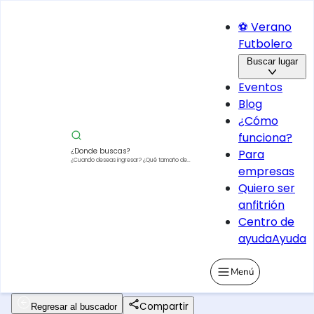
⚽ Verano
Futbolero
Buscar lugar
Eventos
Blog
¿Cómo
funciona?
¿Donde buscas?
Para
¿Cuando deseas ingresar?
¿Qué tamaño de
empresas
vehículo?
Quiero ser
anfitrión
Centro de
ayuda
Ayuda
Menú
Compartir
Regresar al buscador