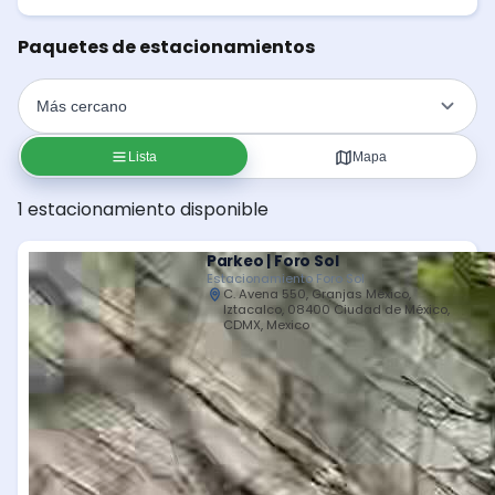
Paquetes de estacionamientos
Lista
Mapa
1 estacionamiento disponible
Parkeo | Foro Sol
Estacionamiento Foro Sol
C. Avena 550, Granjas México,
Iztacalco, 08400 Ciudad de México,
CDMX, Mexico