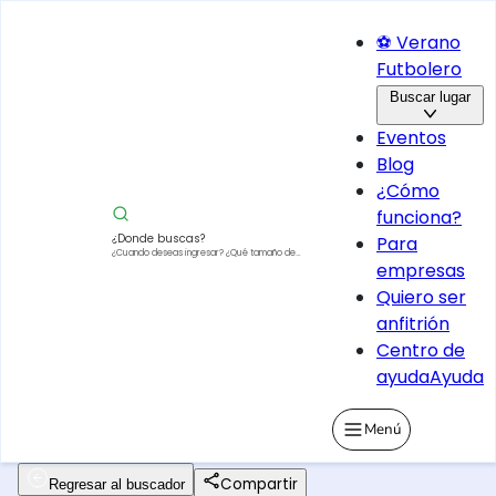
⚽ Verano
Futbolero
Buscar lugar
Eventos
Blog
¿Cómo
funciona?
¿Donde buscas?
Para
¿Cuando deseas ingresar?
¿Qué tamaño de
empresas
vehículo?
Quiero ser
anfitrión
Centro de
ayuda
Ayuda
Menú
Compartir
Regresar al buscador