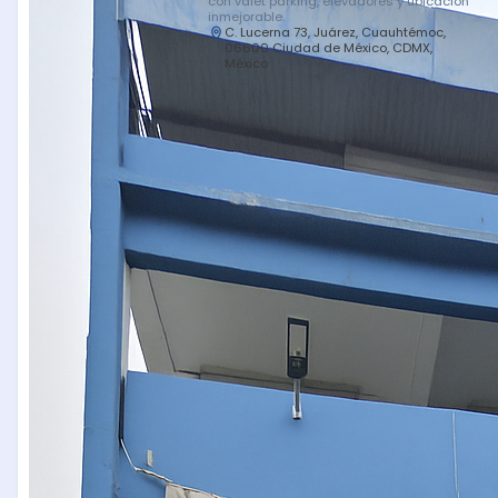
con valet parking, elevadores y ubicación
inmejorable.
C. Lucerna 73, Juárez, Cuauhtémoc,
06600 Ciudad de México, CDMX,
México