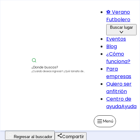
⚽ Verano
Futbolero
Buscar lugar
Eventos
Blog
¿Cómo
funciona?
¿Donde buscas?
Para
¿Cuando deseas ingresar?
¿Qué tamaño de
empresas
vehículo?
Quiero ser
anfitrión
Centro de
ayuda
Ayuda
Menú
Compartir
Regresar al buscador