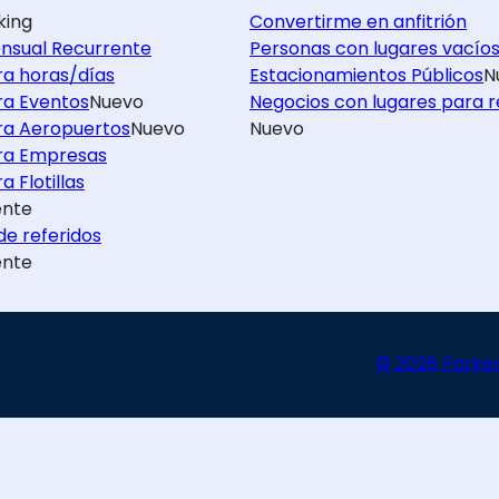
king
Convertirme en anfitrión
nsual Recurrente
Personas con lugares vacío
ra horas/días
Estacionamientos Públicos
N
ra Eventos
Nuevo
Negocios con lugares para r
ra Aeropuertos
Nuevo
Nuevo
ra Empresas
a Flotillas
nte
e referidos
nte
© 2026 Parke