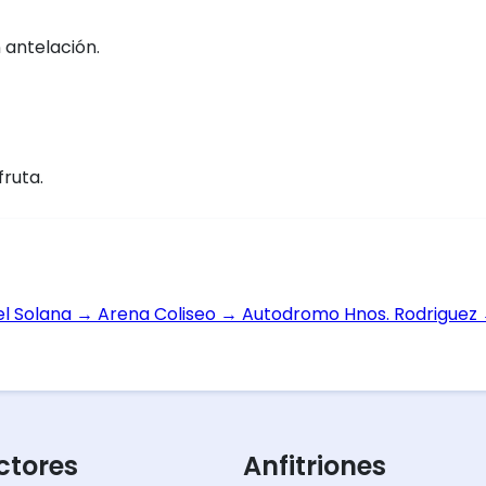
 antelación.
fruta.
el Solana
→
Arena Coliseo
→
Autodromo Hnos. Rodriguez
tores
Anfitriones