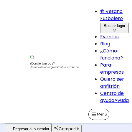
⚽ Verano
Futbolero
Buscar lugar
Eventos
Blog
¿Cómo
funciona?
¿Donde buscas?
Para
¿Cuando deseas ingresar?
¿Qué tamaño de
empresas
vehículo?
Quiero ser
anfitrión
Centro de
ayuda
Ayuda
Menú
Compartir
Regresar al buscador