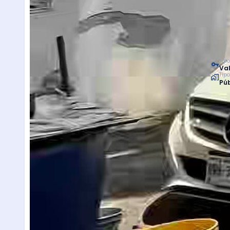
Tipo
Val
Tip
Púb