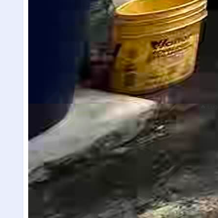
🔥 Lug