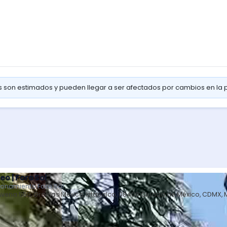
os son estimados y pueden llegar a ser afectados por cambios en la
eo | Foro Sol
ionamiento Foro Sol
Avena 550, Granjas México, Iztacalco, 08400 Ciudad de México, CDMX, 