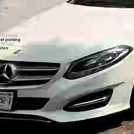
 de servicio
et parking
o de lugar
lico