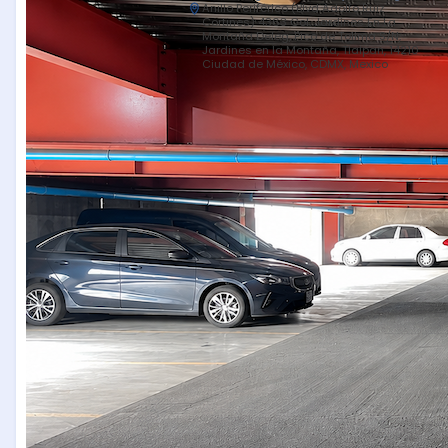
Anillo Periférico (Blvd Adolfo Ruiz
Cortines) 4363 Col. Jardines En La
Montaña Deleg, Pico de Tolima S/N,
Jardines en la Montaña, Tlalpan, 14210
Ciudad de México, CDMX, Mexico