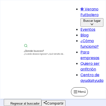
⚽ Verano
Futbolero
Buscar lugar
Eventos
Blog
¿Cómo
funciona?
¿Donde buscas?
Para
¿Cuando deseas ingresar?
¿Qué tamaño de
empresas
vehículo?
Quiero ser
anfitrión
Centro de
ayuda
Ayuda
Menú
Compartir
Regresar al buscador