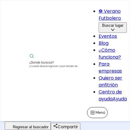
⚽ Verano
Futbolero
Buscar lugar
Eventos
Blog
¿Cómo
funciona?
¿Donde buscas?
Para
¿Cuando deseas ingresar?
¿Qué tamaño de
empresas
vehículo?
Quiero ser
anfitrión
Centro de
ayuda
Ayuda
Menú
Compartir
Regresar al buscador