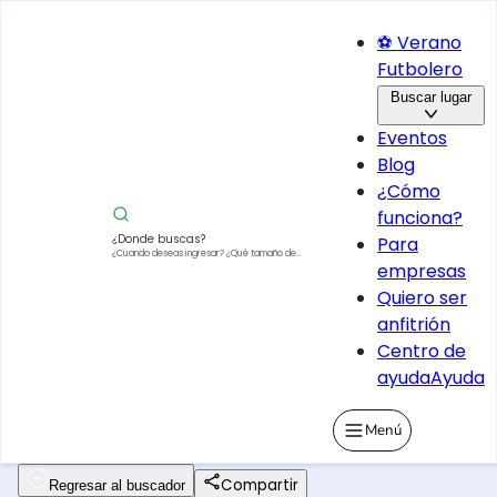
⚽ Verano
Futbolero
Buscar lugar
Eventos
Blog
¿Cómo
funciona?
¿Donde buscas?
Para
¿Cuando deseas ingresar?
¿Qué tamaño de
empresas
vehículo?
Quiero ser
anfitrión
Centro de
ayuda
Ayuda
Menú
Compartir
Regresar al buscador