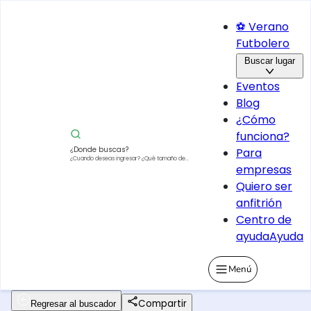
⚽ Verano
Futbolero
Buscar lugar
Eventos
Blog
¿Cómo
funciona?
¿Donde buscas?
Para
¿Cuando deseas ingresar?
¿Qué tamaño de
empresas
vehículo?
Quiero ser
anfitrión
Centro de
ayuda
Ayuda
Menú
Compartir
Regresar al buscador