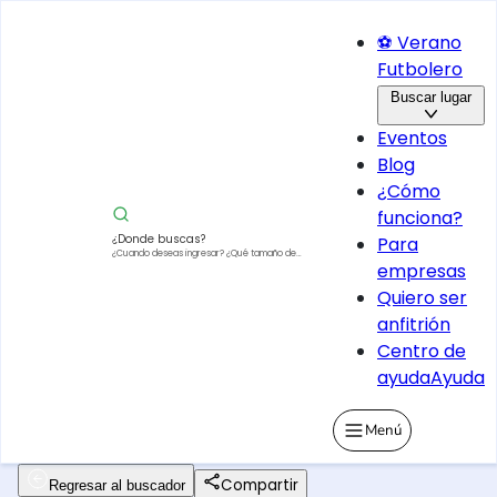
⚽ Verano
Futbolero
Buscar lugar
Eventos
Blog
¿Cómo
funciona?
¿Donde buscas?
Para
¿Cuando deseas ingresar?
¿Qué tamaño de
empresas
vehículo?
Quiero ser
anfitrión
Centro de
ayuda
Ayuda
Menú
Compartir
Regresar al buscador