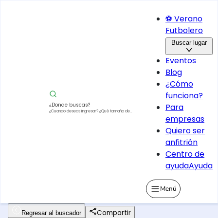
⚽ Verano
Futbolero
Buscar lugar
Eventos
Blog
¿Cómo
funciona?
¿Donde buscas?
Para
¿Cuando deseas ingresar?
¿Qué tamaño de
empresas
vehículo?
Quiero ser
anfitrión
Centro de
ayuda
Ayuda
Menú
Compartir
Regresar al buscador