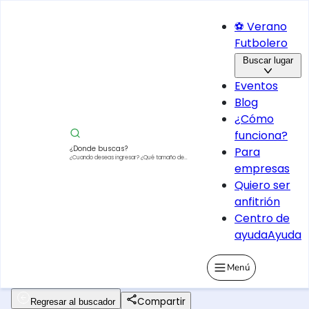
⚽ Verano
Futbolero
Buscar lugar
Eventos
Blog
¿Cómo
funciona?
¿Donde buscas?
Para
¿Cuando deseas ingresar?
¿Qué tamaño de
empresas
vehículo?
Quiero ser
anfitrión
Centro de
ayuda
Ayuda
Menú
Compartir
Regresar al buscador