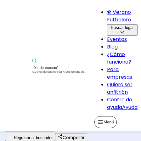
⚽ Verano
Futbolero
Buscar lugar
Eventos
Blog
¿Cómo
funciona?
¿Donde buscas?
Para
¿Cuando deseas ingresar?
¿Qué tamaño de
empresas
vehículo?
Quiero ser
anfitrión
Centro de
ayuda
Ayuda
Menú
Compartir
Regresar al buscador