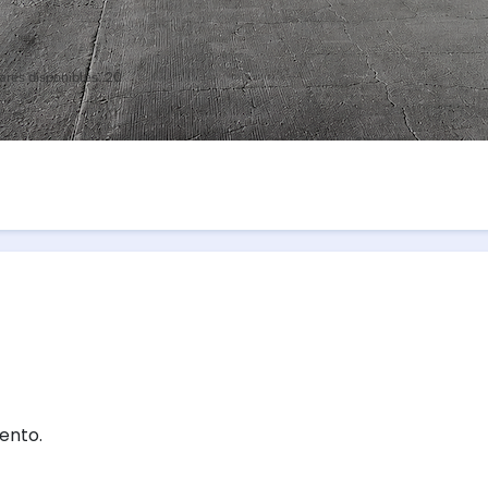
ares disponibles:
20
ento.