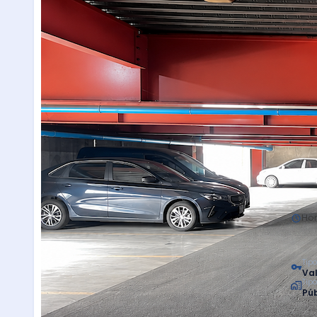
Hor
Tipo
Val
Tip
Púb