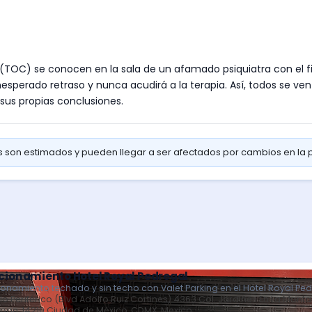
(TOC) se conocen en la sala de un afamado psiquiatra con el fin
inesperado retraso y nunca acudirá a la terapia. Así, todos se v
 sus propias conclusiones.
os son estimados y pueden llegar a ser afectados por cambios en la
cionamiento Hotel Royal Pedregal
ionamiento techado y sin techo con Valet Parking en el Hotel Royal Pe
llo Periférico (Blvd Adolfo Ruiz Cortines) 4363 Col. Jardines En La Mon
lpan, 14210 Ciudad de México, CDMX, Mexico