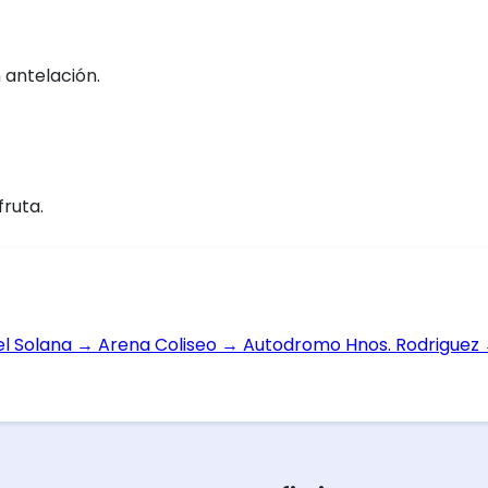
 antelación.
fruta.
el Solana
→
Arena Coliseo
→
Autodromo Hnos. Rodriguez