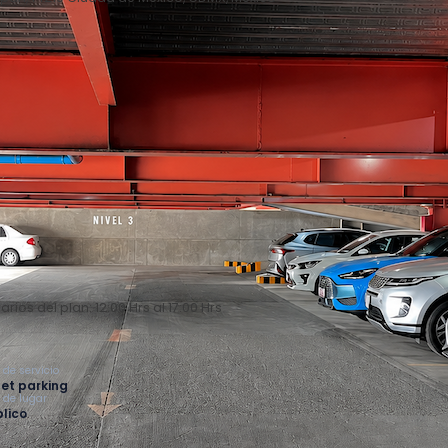
arios del plan: 12:00 Hrs al 17:00 Hrs
 de servicio
et parking
o de lugar
lico