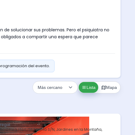
 de solucionar sus problemas. Pero el psiquiatra no
en obligados a compartir una espera que parece
 programación del evento.
Lista
Mapa
dregal
taña Deleg, Pico de Tolima S/N, Jardines en la Montaña,