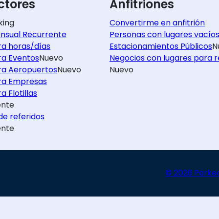
tores
Anfitriones
king
Convertirme en anfitrión
nsual Recurrente
Personas con lugares vacío
ra horas/días
Estacionamientos Públicos
N
ra Eventos
Nuevo
Negocios con lugares para r
ra Aeropuertos
Nuevo
Nuevo
ra Empresas
a Flotillas
nte
e referidos
nte
© 2026 Parke