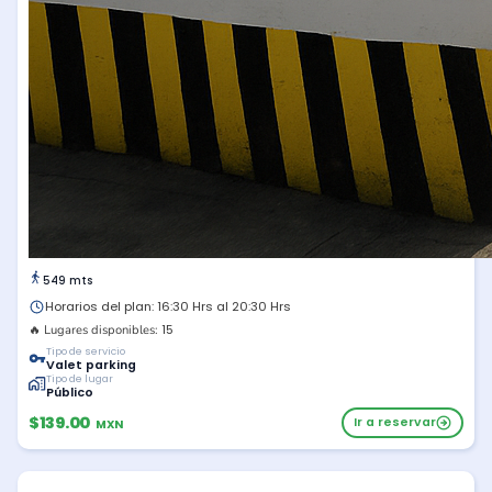
549 mts
Horarios del plan: 16:30 Hrs al 20:30 Hrs
15
🔥 Lugares disponibles:
Tipo de servicio
Valet parking
Tipo de lugar
Público
$139.00
Ir a reservar
MXN