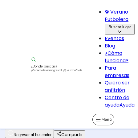
⚽ Verano
Futbolero
Buscar lugar
Eventos
Blog
¿Cómo
funciona?
¿Donde buscas?
Para
¿Cuando deseas ingresar?
¿Qué tamaño de
empresas
vehículo?
Quiero ser
anfitrión
Centro de
ayuda
Ayuda
Menú
Compartir
Regresar al buscador