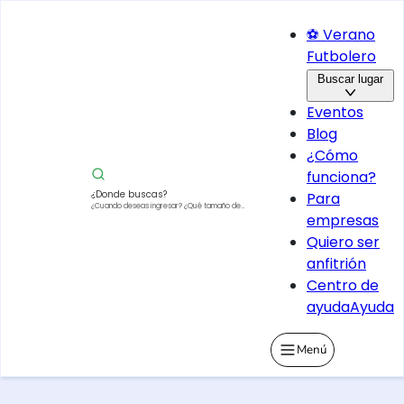
⚽ Verano
Futbolero
Buscar lugar
Eventos
Blog
¿Cómo
funciona?
¿Donde buscas?
Para
¿Cuando deseas ingresar?
¿Qué tamaño de
empresas
vehículo?
Quiero ser
anfitrión
Centro de
ayuda
Ayuda
Menú