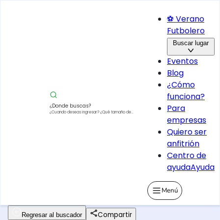
⚽ Verano
Futbolero
Buscar lugar
Eventos
Blog
¿Cómo
funciona?
¿Donde buscas?
Para
¿Cuando deseas ingresar?
¿Qué tamaño de
empresas
vehículo?
Quiero ser
anfitrión
Centro de
ayuda
Ayuda
Menú
Compartir
Regresar al buscador