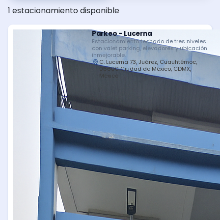
1 estacionamiento disponible
Parkeo - Lucerna
Estacionamiento techado de tres niveles
con valet parking, elevadores y ubicación
inmejorable.
C. Lucerna 73, Juárez, Cuauhtémoc,
06600 Ciudad de México, CDMX,
México