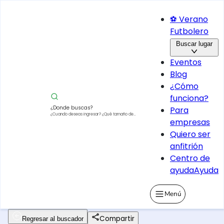
⚽ Verano
Futbolero
Buscar lugar
Eventos
Blog
¿Cómo
funciona?
¿Donde buscas?
Para
¿Cuando deseas ingresar?
¿Qué tamaño de
empresas
vehículo?
Quiero ser
anfitrión
Centro de
ayuda
Ayuda
Menú
Compartir
Regresar al buscador