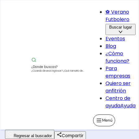
⚽ Verano
Futbolero
Buscar lugar
Eventos
Blog
¿Cómo
funciona?
¿Donde buscas?
Para
¿Cuando deseas ingresar?
¿Qué tamaño de
empresas
vehículo?
Quiero ser
anfitrión
Centro de
ayuda
Ayuda
Menú
Compartir
Regresar al buscador