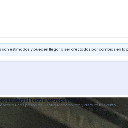
os son estimados y pueden llegar a ser afectados por cambios en la
eo Balderas | Teatro Metropolitan
iónate a unos pasos del Teatro Metropolitan y disfruta tu evento
deras 39, Colonia Centro, Centro, Cuauhtémoc, 06040 Ciudad de Méxi