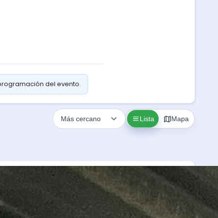
 programación del evento.
Lista
Mapa
co, CDMX, México