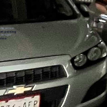
 de servicio
et parking
o de lugar
lico