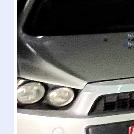
Tipo
Val
Tip
Púb