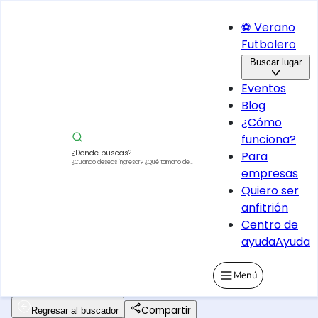
⚽ Verano
Futbolero
Buscar lugar
Eventos
Blog
¿Cómo
funciona?
¿Donde buscas?
Para
¿Cuando deseas ingresar?
¿Qué tamaño de
empresas
vehículo?
Quiero ser
anfitrión
Centro de
ayuda
Ayuda
Menú
Compartir
Regresar al buscador