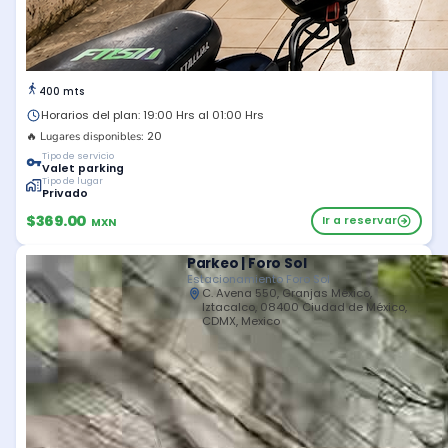
400 mts
Horarios del plan: 19:00 Hrs al 01:00 Hrs
20
🔥 Lugares disponibles:
Tipo de servicio
Valet parking
Tipo de lugar
Privado
$369.00
Ir a reservar
MXN
Parkeo | Foro Sol
Estacionamiento Foro Sol
C. Avena 550, Granjas México,
Iztacalco, 08400 Ciudad de México,
CDMX, Mexico