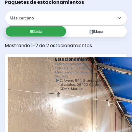
Paquetes de estacionamientos
Lista
Mapa
Mostrando 1-2 de 2 estacionamientos
Estacionamiento Foro Sol
Estacionamiento para conciertos en
Estadio GNP y Palacio de los Deportes.
Muy cerca del acceso G E y F, sobre Eje 3
Sur, Añil
C. Avena 544, Granjas México,
Iztacalco, 08400 Ciudad de México,
CDMX, México