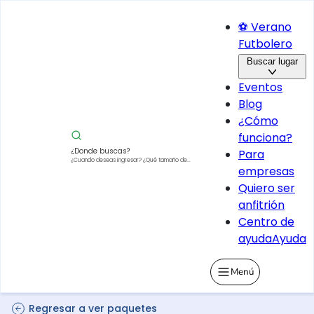
⚽ Verano
Futbolero
Buscar lugar
Eventos
Blog
¿Cómo
funciona?
¿Donde buscas?
Para
¿Cuando deseas ingresar?
¿Qué tamaño de
empresas
vehículo?
Quiero ser
anfitrión
Centro de
ayuda
Ayuda
Menú
Regresar a ver paquetes