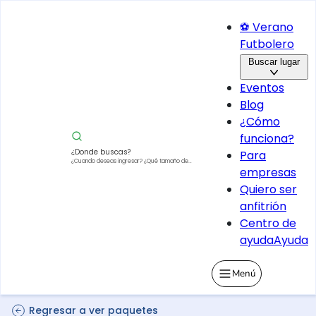
⚽ Verano
Futbolero
Buscar lugar
Eventos
Blog
¿Cómo
funciona?
¿Donde buscas?
Para
¿Cuando deseas ingresar?
¿Qué tamaño de
empresas
vehículo?
Quiero ser
anfitrión
Centro de
ayuda
Ayuda
Menú
Regresar a ver paquetes