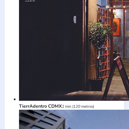
TierrAdentro CDMX
2 min (120 metros)