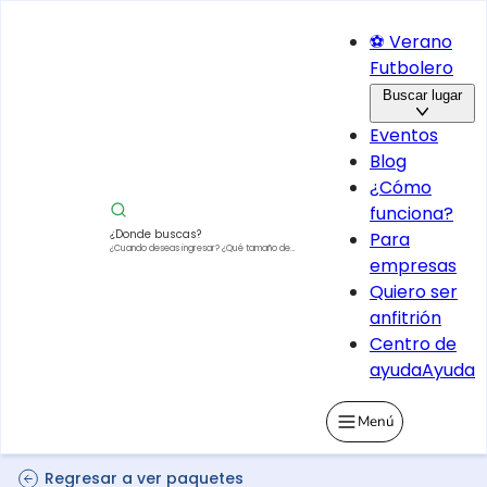
⚽ Verano
Futbolero
Buscar lugar
Eventos
Blog
¿Cómo
funciona?
¿Donde buscas?
Para
¿Cuando deseas ingresar?
¿Qué tamaño de
empresas
vehículo?
Quiero ser
anfitrión
Centro de
ayuda
Ayuda
Menú
Regresar a ver paquetes